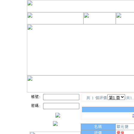
帳號:
共 1 個評價
/共1
密碼:
名稱
鄒元捷
評價
優良