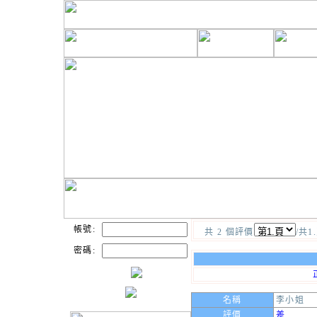
帳號:
共 2 個評價
/共1
密碼:
名稱
李小姐
評價
差