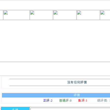
沒有任何評價
評價
正評:2
普通評:0
負評:1
總評價: 