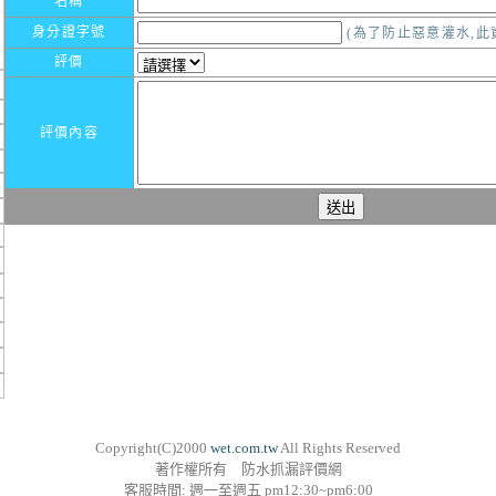
名稱
身分證字號
(為了防止惡意灌水,此
評價
評價內容
Copyright(C)2000
wet.com.tw
All Rights Reserved
著作權所有 防水抓漏評價網
客服時間: 週一至週五 pm12:30~pm6:00