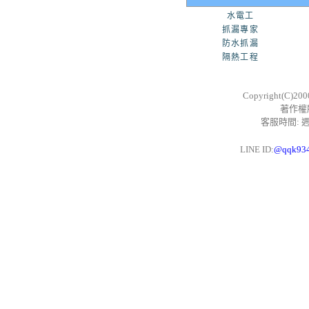
水電工
抓漏專家
防水抓漏
隔熱工程
Copyright(C)20
著作權
客服時間: 週一
LINE ID:
@qqk93