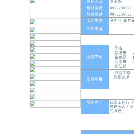
連絡人員
李奇銘
聯絡電話
0972250522
聯絡電話
0972250522
公司地址
台中市 龍井區
公司網址
全省
基隆市
服務區域
苗栗縣
台南市
連江縣
抓漏工程
防霉處理
服務項目
服務內容
鈺竑工程行 手
成是家人，全
的服務。