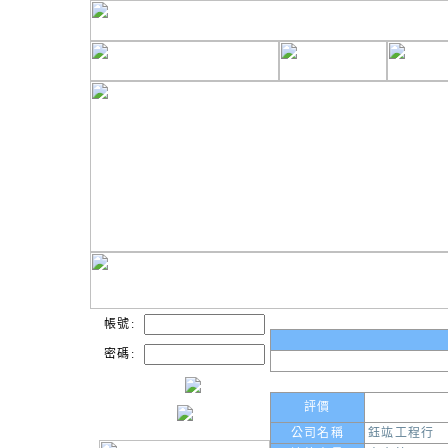
帳號:
密碼:
評價
公司名稱
鈺竑工程行